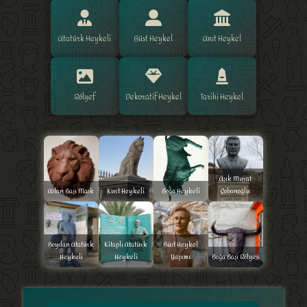
Atatürk Heykeli
Büst Heykel
Anıt Heykel
Rölyef
Dekoratif Heykel
Tarihi Heykel
Aşık Murat
Aslan Başı Mask
Kurt Heykeli
Boğa Heykeli
Çobanoğlu
Boydan Atatürk
Kitaplı Atatürk
Büst Heykel
Heykeli
Heykeli
Yapımı
Boğa Başı Rölyefi