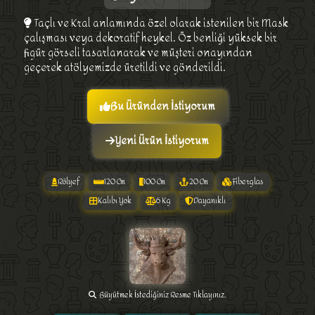
Taçlı ve Kral anlamında özel olarak istenilen bir Mask
çalışması veya dekoratif heykel. Öz benliği yüksek bir
figür görseli tasarlanarak ve müşteri onayından
geçerek atölyemizde üretildi ve gönderildi.
Bu Üründen İstiyorum
Yeni Ürün İstiyorum
Rölyef
120 Cm
100 Cm
20 Cm
Fiberglas
Kalıbı Yok
6 Kg
Dayanıklı
Büyütmek İstediğiniz Resme Tıklayınız.