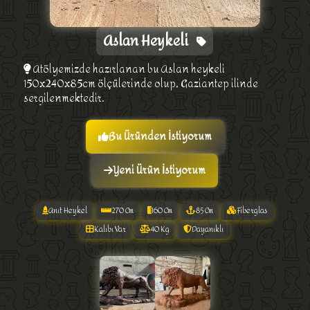
Aslan Heykeli
Atölyemizde hazırlanan bu Aslan heykeli
150x240x85cm ölçülerinde olup, Gaziantep ilinde
sergilenmektedir.
Bu Üründen İstiyorum
Yeni Ürün İstiyorum
Anıt Heykel
270 Cm
160 Cm
85 Cm
Fiberglas
Kalıbı Var
40 Kg
Dayanıklı