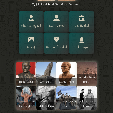
Büyütmek İstediğiniz Resme Tıklayınız.
Atatürk Heykeli
Büst Heykel
Anıt Heykel
Rölyef
Dekoratif Heykel
Tarihi Heykel
Kurtuluş Savaşı
Heykel Yapımı
Kurt Heykeli
Atatürk Büstü
Heykeli
Kağızman Kurtuluş
Rahşan Ecevit
Titan Heykeli
Atatürk Maskı
Anıtı
Heykeli