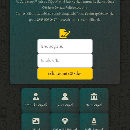
Bu Çalışmanın Fiyatı ve Diğer Ayrıntıları Heykeltraşımız İle Yapacağınız
Görüşme Sonrası Belirlenecektir.
Sizinle İrtibata Geçebilmemiz İçin Aşağıdaki Formu Doldurup Gönderiniz.
Yada
0535 607 04 77
Numaralı Hattımızı Arabilirsiniz.
Bilgilerimi Gönder
Atatürk Heykeli
Büst Heykel
Anıt Heykel
Rölyef
Dekoratif Heykel
Tarihi Heykel