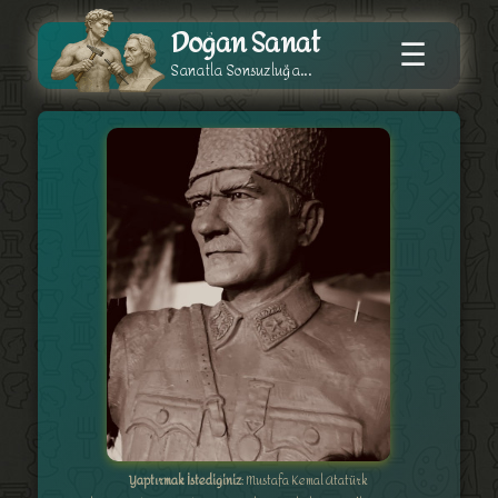
Doğan Sanat
☰
Sanatla Sonsuzluğa...
Yaptırmak İstediğiniz
: Mustafa Kemal Atatürk