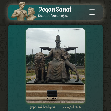
Doğan Sanat
☰
Sanatla Sonsuzluğa...
Yaptırmak İstediğiniz
: Hacı Bektaş Veli Anıtı