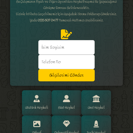
Bu Çalışmanın Fiyatı ve Diğer Ayrıntıları Heykeltraşımız İle Yapacağınız
Görüşme Sonrası Belirlenecektir.
Sizinle İrtibata Geçebilmemiz İçin Aşağıdaki Formu Doldurup Gönderiniz.
Yada
0535 607 04 77
Numaralı Hattımızı Arabilirsiniz.
Bilgilerimi Gönder
Atatürk Heykeli
Büst Heykel
Anıt Heykel
Rölyef
Dekoratif Heykel
Tarihi Heykel