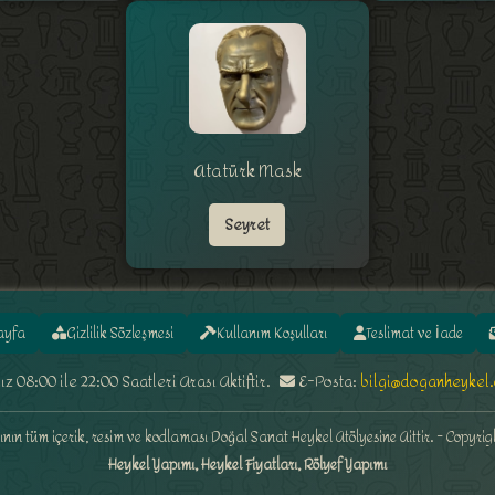
Atatürk Mask
Seyret
ayfa
Gizlilik Sözleşmesi
Kullanım Koşulları
Teslimat ve İade
 08:00 ile 22:00 Saatleri Arası Aktiftir.
E-Posta:
bilgi@doganheykel
nın tüm içerik, resim ve kodlaması Doğal Sanat Heykel Atölyesine Aittir. - Copyri
Heykel Yapımı, Heykel Fiyatları, Rölyef Yapımı