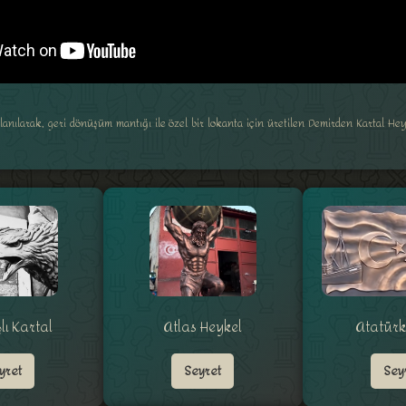
anılarak, geri dönüşüm mantığı ile özel bir lokanta için üretilen Demirden Kartal He
şlı Kartal
Atlas Heykel
Atatürk
yret
Seyret
Sey