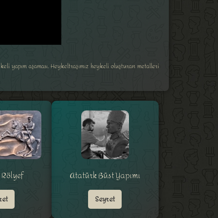
ykeli yapım aşaması. Heykeltraşımız heykeli oluşturan metalleri
 Rölyef
Atatürk Büst Yapımı
ret
Seyret