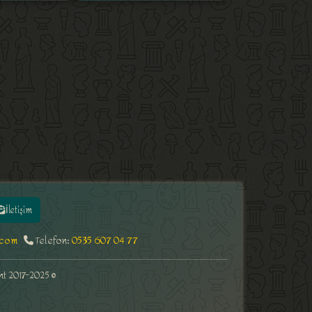
İletişim
.com
Telefon:
0535 607 04 77
ght 2017-2025 ©