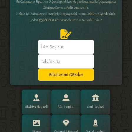
Bu Çalışmanın Fiyatı ve Diğer Ayrıntıları Heykeltraşımız İle Yapacağınız
Görüşme Sonrası Belirlenecektir.
Sizinle İrtibata Geçebilmemiz İçin Aşağıdaki Formu Doldurup Gönderiniz.
Yada
0535 607 04 77
Numaralı Hattımızı Arabilirsiniz.
Bilgilerimi Gönder
Atatürk Heykeli
Büst Heykel
Anıt Heykel
Rölyef
Dekoratif Heykel
Tarihi Heykel