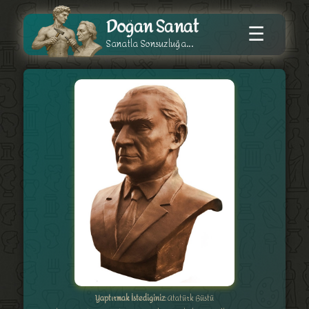
Doğan Sanat
☰
Sanatla Sonsuzluğa...
Yaptırmak İstediğiniz
: Atatürk Büstü