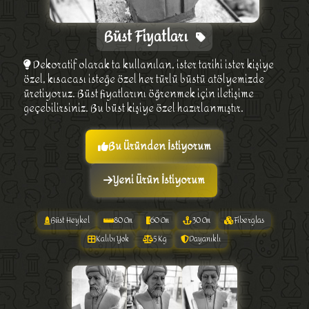
Büst Fiyatları
Dekoratif olarak ta kullanılan, ister tarihi ister kişiye
özel, kısacası isteğe özel her türlü büstü atölyemizde
üretiyoruz. Büst fiyatlarını öğrenmek için iletişime
geçebilirsiniz. Bu büst kişiye özel hazırlanmıştır.
Bu Üründen İstiyorum
Yeni Ürün İstiyorum
Büst Heykel
80 Cm
60 Cm
30 Cm
Fiberglas
Kalıbı Yok
5 Kg
Dayanıklı