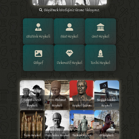
Büyütmek İstediğiniz Resme Tıklayınız.
Atatürk Heykeli
Büst Heykel
Anıt Heykel
Rölyef
Dekoratif Heykel
Tarihi Heykel
Bülent Ecevit
Avcı Mahmut
Bayraklı Asker
Heykeli
Heykeli
Heykel Yapımı
Heykeli
Figür Heykel
Diyarbakır Heykel
Türkan Saylan
At Heykeli