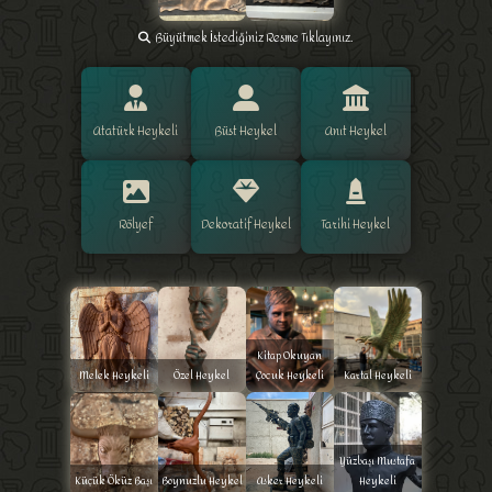
Büyütmek İstediğiniz Resme Tıklayınız.
Atatürk Heykeli
Büst Heykel
Anıt Heykel
Rölyef
Dekoratif Heykel
Tarihi Heykel
Kitap Okuyan
Melek Heykeli
Özel Heykel
Çocuk Heykeli
Kartal Heykeli
Yüzbaşı Mustafa
Küçük Öküz Başı
Boynuzlu Heykel
Asker Heykeli
Heykeli