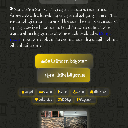
Atatürk'ün Samsun'a çıkışını anlatan, Bandırma
Vapuru ve Atlı Atatürk Figürlü şık rölyef çalışmamız. Milli
mücadeleyi anlatan anıtsal bir sanat eseri. Kurumsal bir
sipariş üzerine hazırlandı. İstediğiniz farklı figürlerle
aynı anlamı taşıyan eserler üretilebilmektedir.
Rölyef
nedir
makalemizi okuyarak rölyef sanatıyla ilgili detaylı
bilgi alabilirsiniz.
Bu Üründen İstiyorum
Yeni Ürün İstiyorum
Rölyef
370 Cm
90 Cm
25 Cm
Fiberglas
Kalıbı Yok
120 Kg
Dayanıklı