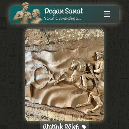
Doğan Sanat
☰
Sanatla Sonsuzluğa...
Atatürk Rölefi