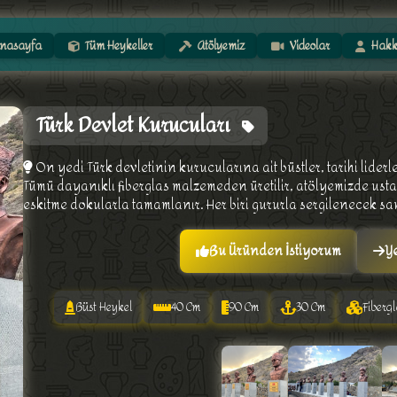
nasayfa
Tüm Heykeller
Atölyemiz
Videolar
Hakk
Türk Devlet Kurucuları
On yedi Türk devletinin kurucularına ait büstler, tarihi liderl
Tümü dayanıklı fiberglas malzemeden üretilir, atölyemizde ust
eskitme dokularla tamamlanır. Her biri gururla sergilenecek san
Bu Üründen İstiyorum
Ye
Büst Heykel
40 Cm
90 Cm
30 Cm
Fibergl