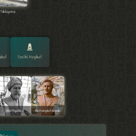
Tıklayınız.
ykel
Tarihi Heykel
Büst Fiyatları
Büst Heykel Yapımı