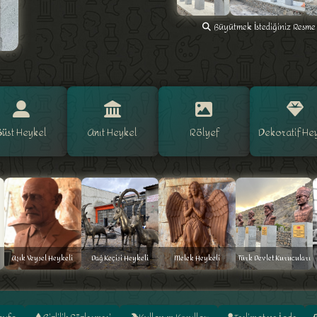
Büyütmek İstediğiniz Resme 
Büst Heykel
Anıt Heykel
Rölyef
Dekoratif He
Aşık Veysel Heykeli
Dağ Keçisi Heykeli
Melek Heykeli
Türk Devlet Kurucuları