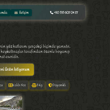
ımda
İletişim
+90 535 607 04 77
erin yüz hatlarını gerçekçi biçimde yansıtır.
a heykeltıraşlar tarafından özenle boyanıp
at eseridir.
ni Ürün İstiyorum
as
Kalıbı Var
3 Kg
Dayanıklı